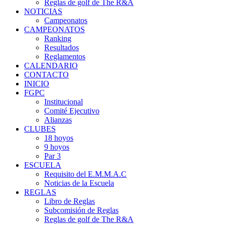
Reglas de golf de The R&A
NOTICIAS
Campeonatos
CAMPEONATOS
Ranking
Resultados
Reglamentos
CALENDARIO
CONTACTO
INICIO
FGPC
Institucional
Comité Ejecutivo
Alianzas
CLUBES
18 hoyos
9 hoyos
Par 3
ESCUELA
Requisito del E.M.M.A.C
Noticias de la Escuela
REGLAS
Libro de Reglas
Subcomisión de Reglas
Reglas de golf de The R&A