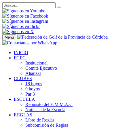
Menu
INICIO
FGPC
Institucional
Comité Ejecutivo
Alianzas
CLUBES
18 hoyos
9 hoyos
Par 3
ESCUELA
Requisito del E.M.M.A.C
Noticias de la Escuela
REGLAS
Libro de Reglas
Subcomisión de Reglas