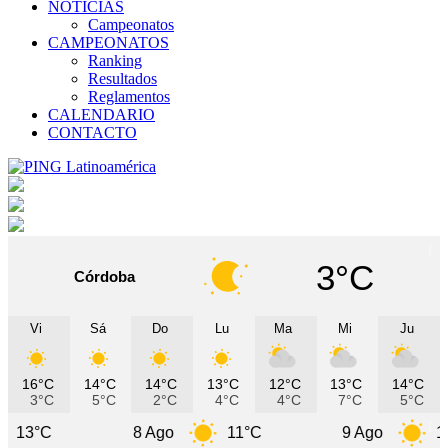
NOTICIAS
Campeonatos
CAMPEONATOS
Ranking
Resultados
Reglamentos
CALENDARIO
CONTACTO
3°C
Córdoba
Vi
Sá
Do
Lu
Ma
Mi
Ju
16°C
14°C
14°C
13°C
12°C
13°C
14°C
3°C
5°C
2°C
4°C
4°C
7°C
5°C
8 Ago
11°C
9 Ago
10°C