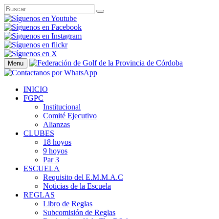
Menu
INICIO
FGPC
Institucional
Comité Ejecutivo
Alianzas
CLUBES
18 hoyos
9 hoyos
Par 3
ESCUELA
Requisito del E.M.M.A.C
Noticias de la Escuela
REGLAS
Libro de Reglas
Subcomisión de Reglas