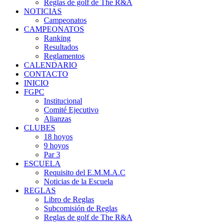
Reglas de golf de The R&A
NOTICIAS
Campeonatos
CAMPEONATOS
Ranking
Resultados
Reglamentos
CALENDARIO
CONTACTO
INICIO
FGPC
Institucional
Comité Ejecutivo
Alianzas
CLUBES
18 hoyos
9 hoyos
Par 3
ESCUELA
Requisito del E.M.M.A.C
Noticias de la Escuela
REGLAS
Libro de Reglas
Subcomisión de Reglas
Reglas de golf de The R&A