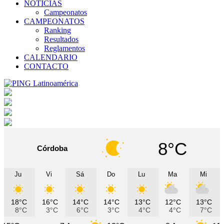
NOTICIAS
Campeonatos
CAMPEONATOS
Ranking
Resultados
Reglamentos
CALENDARIO
CONTACTO
8°C
Córdoba
Ju
Vi
Sá
Do
Lu
Ma
Mi
18°C
16°C
14°C
14°C
13°C
12°C
13°C
8°C
3°C
6°C
3°C
4°C
4°C
7°C