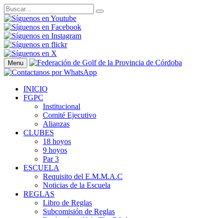
Menu
INICIO
FGPC
Institucional
Comité Ejecutivo
Alianzas
CLUBES
18 hoyos
9 hoyos
Par 3
ESCUELA
Requisito del E.M.M.A.C
Noticias de la Escuela
REGLAS
Libro de Reglas
Subcomisión de Reglas