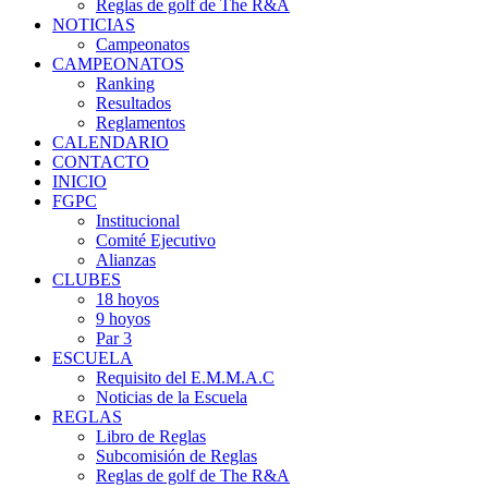
Reglas de golf de The R&A
NOTICIAS
Campeonatos
CAMPEONATOS
Ranking
Resultados
Reglamentos
CALENDARIO
CONTACTO
INICIO
FGPC
Institucional
Comité Ejecutivo
Alianzas
CLUBES
18 hoyos
9 hoyos
Par 3
ESCUELA
Requisito del E.M.M.A.C
Noticias de la Escuela
REGLAS
Libro de Reglas
Subcomisión de Reglas
Reglas de golf de The R&A