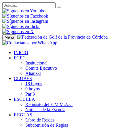
Menu
INICIO
FGPC
Institucional
Comité Ejecutivo
Alianzas
CLUBES
18 hoyos
9 hoyos
Par 3
ESCUELA
Requisito del E.M.M.A.C
Noticias de la Escuela
REGLAS
Libro de Reglas
Subcomisión de Reglas