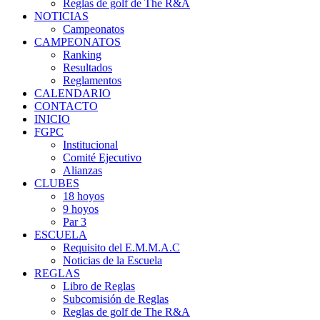
Reglas de golf de The R&A
NOTICIAS
Campeonatos
CAMPEONATOS
Ranking
Resultados
Reglamentos
CALENDARIO
CONTACTO
INICIO
FGPC
Institucional
Comité Ejecutivo
Alianzas
CLUBES
18 hoyos
9 hoyos
Par 3
ESCUELA
Requisito del E.M.M.A.C
Noticias de la Escuela
REGLAS
Libro de Reglas
Subcomisión de Reglas
Reglas de golf de The R&A