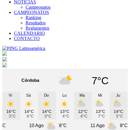
NOTICIAS
Campeonatos
CAMPEONATOS
Ranking
Resultados
Reglamentos
CALENDARIO
CONTACTO
7°C
Córdoba
Vi
Sá
Do
Lu
Ma
Mi
Ju
16°C
14°C
14°C
13°C
12°C
13°C
14°C
3°C
6°C
3°C
4°C
4°C
7°C
5°C
10 Ago
8°C
11 Ago
8°C