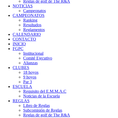
Reglas de golf de The R&A
NOTICIAS
Campeonatos
CAMPEONATOS
Ranking
Resultados
Reglamentos
CALENDARIO
CONTACTO
INICIO
FGPC
Institucional
Comité Ejecutivo
Alianzas
CLUBES
18 hoyos
9 hoyos
Par 3
ESCUELA
Requisito del E.M.M.A.C
Noticias de la Escuela
REGLAS
Libro de Reglas
Subcomisión de Reglas
Reglas de golf de The R&A