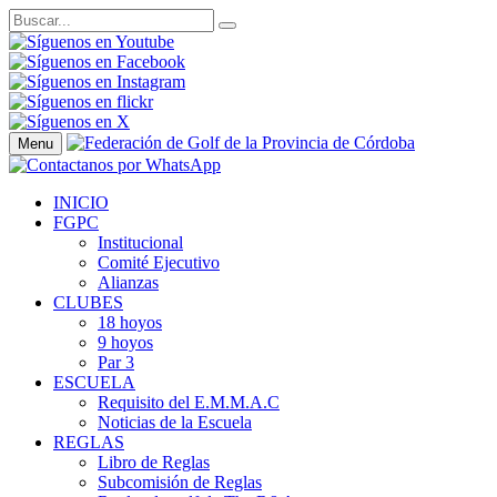
Menu
INICIO
FGPC
Institucional
Comité Ejecutivo
Alianzas
CLUBES
18 hoyos
9 hoyos
Par 3
ESCUELA
Requisito del E.M.M.A.C
Noticias de la Escuela
REGLAS
Libro de Reglas
Subcomisión de Reglas