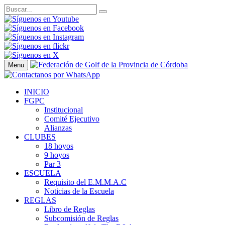
Menu
INICIO
FGPC
Institucional
Comité Ejecutivo
Alianzas
CLUBES
18 hoyos
9 hoyos
Par 3
ESCUELA
Requisito del E.M.M.A.C
Noticias de la Escuela
REGLAS
Libro de Reglas
Subcomisión de Reglas