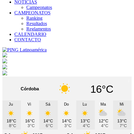
NOTICIAS
Campeonatos
CAMPEONATOS
Ranking
Resultados
Reglamentos
CALENDARIO
CONTACTO
16°C
Córdoba
Ju
Vi
Sá
Do
Lu
Ma
Mi
18°C
16°C
14°C
14°C
13°C
12°C
13°C
8°C
3°C
6°C
3°C
4°C
4°C
7°C