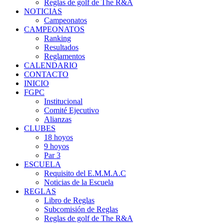
Reglas de golf de The R&A
NOTICIAS
Campeonatos
CAMPEONATOS
Ranking
Resultados
Reglamentos
CALENDARIO
CONTACTO
INICIO
FGPC
Institucional
Comité Ejecutivo
Alianzas
CLUBES
18 hoyos
9 hoyos
Par 3
ESCUELA
Requisito del E.M.M.A.C
Noticias de la Escuela
REGLAS
Libro de Reglas
Subcomisión de Reglas
Reglas de golf de The R&A