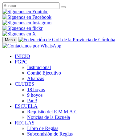
Menu
INICIO
FGPC
Institucional
Comité Ejecutivo
Alianzas
CLUBES
18 hoyos
9 hoyos
Par 3
ESCUELA
Requisito del E.M.M.A.C
Noticias de la Escuela
REGLAS
Libro de Reglas
Subcomisión de Reglas