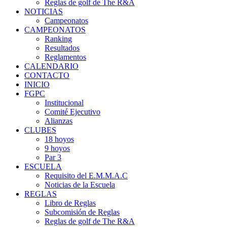
Reglas de golf de The R&A
NOTICIAS
Campeonatos
CAMPEONATOS
Ranking
Resultados
Reglamentos
CALENDARIO
CONTACTO
INICIO
FGPC
Institucional
Comité Ejecutivo
Alianzas
CLUBES
18 hoyos
9 hoyos
Par 3
ESCUELA
Requisito del E.M.M.A.C
Noticias de la Escuela
REGLAS
Libro de Reglas
Subcomisión de Reglas
Reglas de golf de The R&A