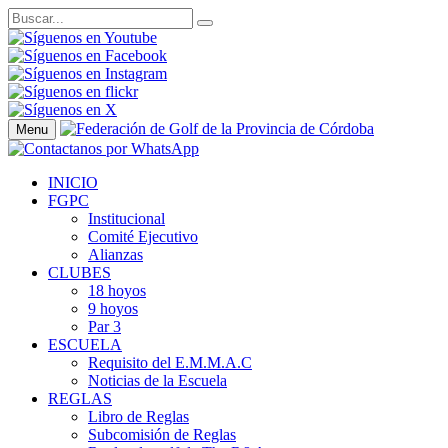
Menu
INICIO
FGPC
Institucional
Comité Ejecutivo
Alianzas
CLUBES
18 hoyos
9 hoyos
Par 3
ESCUELA
Requisito del E.M.M.A.C
Noticias de la Escuela
REGLAS
Libro de Reglas
Subcomisión de Reglas