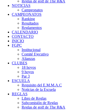
Reglas de golf de The R&A
NOTICIAS
Campeonatos
CAMPEONATOS
Ranking
Resultados
Reglamentos
CALENDARIO
CONTACTO
INICIO
FGPC
Institucional
Comité Ejecutivo
Alianzas
CLUBES
18 hoyos
9 hoyos
Par 3
ESCUELA
Requisito del E.M.M.A.C
Noticias de la Escuela
REGLAS
Libro de Reglas
Subcomisión de Reglas
Reglas de golf de The R&A