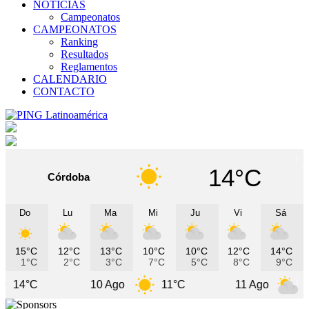
NOTICIAS
Campeonatos
CAMPEONATOS
Ranking
Resultados
Reglamentos
CALENDARIO
CONTACTO
14°C
Córdoba
Do
Lu
Ma
Mi
Ju
Vi
Sá
15°C
12°C
13°C
10°C
10°C
12°C
14°C
1°C
2°C
3°C
7°C
5°C
8°C
9°C
10 Ago
11°C
11 Ago
10°C