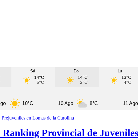
Sá
Do
Lu
C
14°C
14°C
13°C
C
5°C
2°C
4°C
10°C
10 Ago
8°C
11 Ago
 Ranking Provincial de Juveniles