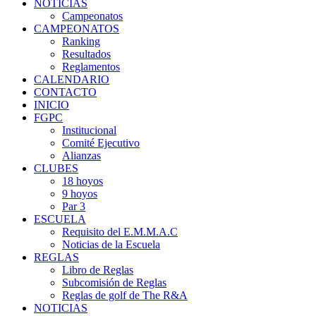
NOTICIAS
Campeonatos
CAMPEONATOS
Ranking
Resultados
Reglamentos
CALENDARIO
CONTACTO
INICIO
FGPC
Institucional
Comité Ejecutivo
Alianzas
CLUBES
18 hoyos
9 hoyos
Par 3
ESCUELA
Requisito del E.M.M.A.C
Noticias de la Escuela
REGLAS
Libro de Reglas
Subcomisión de Reglas
Reglas de golf de The R&A
NOTICIAS