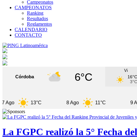
Campeonatos
CAMPEONATOS
Ranking
Resultados
Reglamentos
CALENDARIO
CONTACTO
Vi
6°C
Córdoba
16°
3°
13°C
8 Ago
11°C
9 Ago
La FGPC realizó la 5° Fecha del