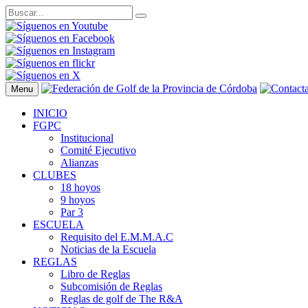
Menu
INICIO
FGPC
Institucional
Comité Ejecutivo
Alianzas
CLUBES
18 hoyos
9 hoyos
Par 3
ESCUELA
Requisito del E.M.M.A.C
Noticias de la Escuela
REGLAS
Libro de Reglas
Subcomisión de Reglas
Reglas de golf de The R&A