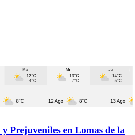
Ma
Mi
Ju
12°C
13°C
14°C
4°C
7°C
5°C
8°C
12 Ago
8°C
13 Ago
10°
 y Prejuveniles en Lomas de la