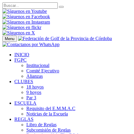
Menu
INICIO
FGPC
Institucional
Comité Ejecutivo
Alianzas
CLUBES
18 hoyos
9 hoyos
Par 3
ESCUELA
Requisito del E.M.M.A.C
Noticias de la Escuela
REGLAS
Libro de Reglas
Subcomisión de Reglas