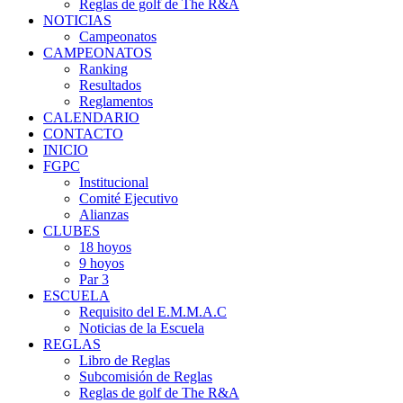
Reglas de golf de The R&A
NOTICIAS
Campeonatos
CAMPEONATOS
Ranking
Resultados
Reglamentos
CALENDARIO
CONTACTO
INICIO
FGPC
Institucional
Comité Ejecutivo
Alianzas
CLUBES
18 hoyos
9 hoyos
Par 3
ESCUELA
Requisito del E.M.M.A.C
Noticias de la Escuela
REGLAS
Libro de Reglas
Subcomisión de Reglas
Reglas de golf de The R&A