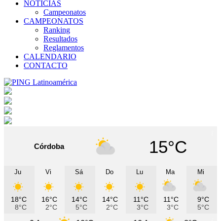
NOTICIAS
Campeonatos
CAMPEONATOS
Ranking
Resultados
Reglamentos
CALENDARIO
CONTACTO
15°C
Córdoba
Ju
Vi
Sá
Do
Lu
Ma
Mi
18°C
16°C
14°C
14°C
11°C
11°C
9°C
8°C
2°C
5°C
2°C
3°C
3°C
5°C