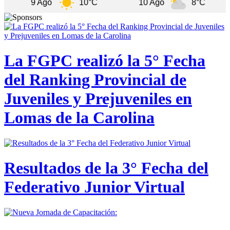
9 Ago
10°C
10 Ago
8°C
11 A
La FGPC realizó la 5° Fecha
del Ranking Provincial de
Juveniles y Prejuveniles en
Lomas de la Carolina
Resultados de la 3° Fecha del
Federativo Junior Virtual