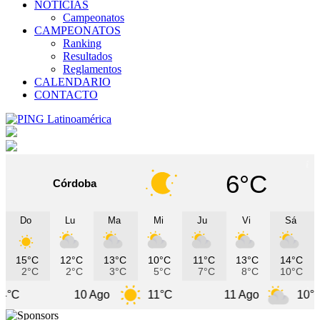
NOTICIAS
Campeonatos
CAMPEONATOS
Ranking
Resultados
Reglamentos
CALENDARIO
CONTACTO
6°C
Córdoba
Do
Lu
Ma
Mi
Ju
Vi
Sá
15°C
12°C
13°C
10°C
11°C
13°C
14°C
2°C
2°C
3°C
5°C
7°C
8°C
10°C
10 Ago
11°C
11 Ago
10°C