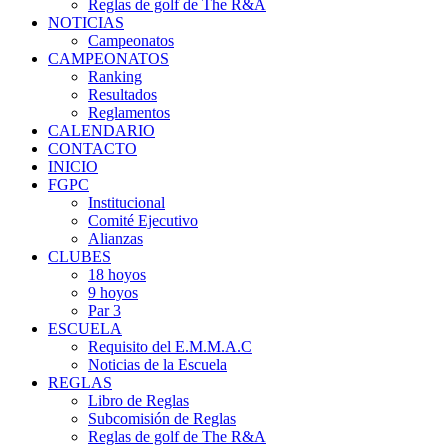
Reglas de golf de The R&A
NOTICIAS
Campeonatos
CAMPEONATOS
Ranking
Resultados
Reglamentos
CALENDARIO
CONTACTO
INICIO
FGPC
Institucional
Comité Ejecutivo
Alianzas
CLUBES
18 hoyos
9 hoyos
Par 3
ESCUELA
Requisito del E.M.M.A.C
Noticias de la Escuela
REGLAS
Libro de Reglas
Subcomisión de Reglas
Reglas de golf de The R&A