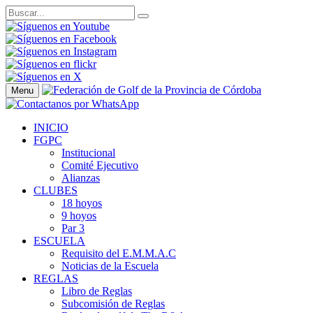
Menu
INICIO
FGPC
Institucional
Comité Ejecutivo
Alianzas
CLUBES
18 hoyos
9 hoyos
Par 3
ESCUELA
Requisito del E.M.M.A.C
Noticias de la Escuela
REGLAS
Libro de Reglas
Subcomisión de Reglas