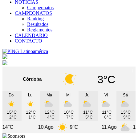
NOTICIAS
Campeonatos
CAMPEONATOS
Ranking
Resultados
Reglamentos
CALENDARIO
CONTACTO
3°C
Córdoba
Do
Lu
Ma
Mi
Ju
Vi
Sá
15°C
12°C
12°C
10°C
11°C
11°C
13°C
2°C
1°C
4°C
7°C
5°C
6°C
9°C
10 Ago
9°C
11 Ago
10°C