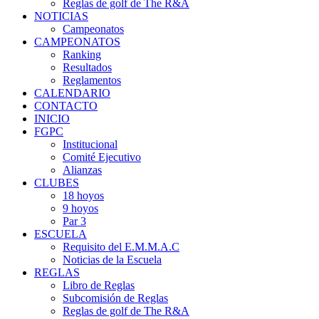
Reglas de golf de The R&A
NOTICIAS
Campeonatos
CAMPEONATOS
Ranking
Resultados
Reglamentos
CALENDARIO
CONTACTO
INICIO
FGPC
Institucional
Comité Ejecutivo
Alianzas
CLUBES
18 hoyos
9 hoyos
Par 3
ESCUELA
Requisito del E.M.M.A.C
Noticias de la Escuela
REGLAS
Libro de Reglas
Subcomisión de Reglas
Reglas de golf de The R&A