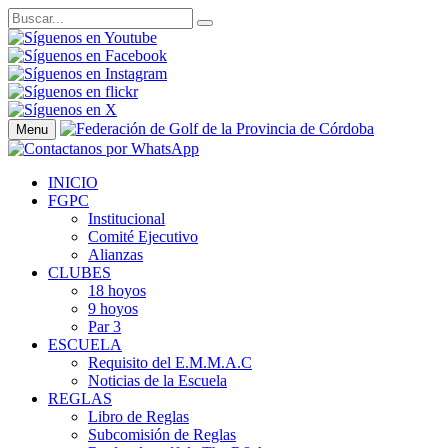
Menu
INICIO
FGPC
Institucional
Comité Ejecutivo
Alianzas
CLUBES
18 hoyos
9 hoyos
Par 3
ESCUELA
Requisito del E.M.M.A.C
Noticias de la Escuela
REGLAS
Libro de Reglas
Subcomisión de Reglas