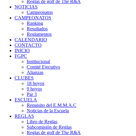
Reglas de golf de The R&A
NOTICIAS
Campeonatos
CAMPEONATOS
Ranking
Resultados
Reglamentos
CALENDARIO
CONTACTO
INICIO
FGPC
Institucional
Comité Ejecutivo
Alianzas
CLUBES
18 hoyos
9 hoyos
Par 3
ESCUELA
Requisito del E.M.M.A.C
Noticias de la Escuela
REGLAS
Libro de Reglas
Subcomisión de Reglas
Reglas de golf de The R&A