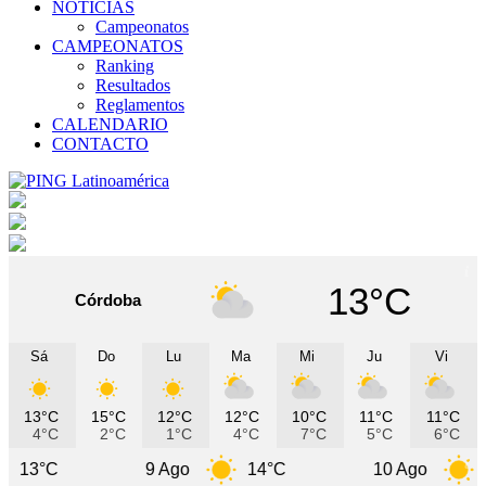
NOTICIAS
Campeonatos
CAMPEONATOS
Ranking
Resultados
Reglamentos
CALENDARIO
CONTACTO
13°C
Córdoba
Sá
Do
Lu
Ma
Mi
Ju
Vi
13°C
15°C
12°C
12°C
10°C
11°C
11°C
4°C
2°C
1°C
4°C
7°C
5°C
6°C
9 Ago
14°C
10 Ago
9°C