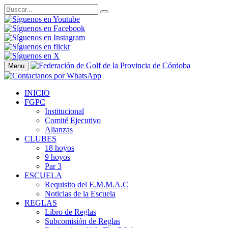
Menu
INICIO
FGPC
Institucional
Comité Ejecutivo
Alianzas
CLUBES
18 hoyos
9 hoyos
Par 3
ESCUELA
Requisito del E.M.M.A.C
Noticias de la Escuela
REGLAS
Libro de Reglas
Subcomisión de Reglas