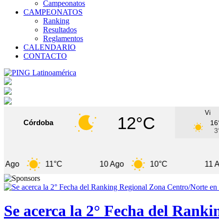
Campeonatos
CAMPEONATOS
Ranking
Resultados
Reglamentos
CALENDARIO
CONTACTO
Vi
12°C
Córdoba
16
3
11°C
10 Ago
10°C
11 Ago
Se acerca la 2° Fecha del Rank