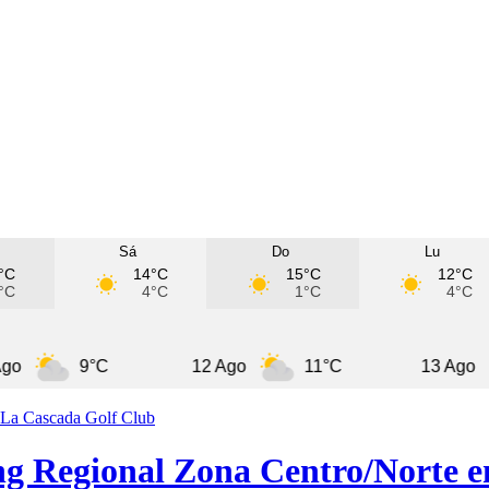
Sá
Do
Lu
°C
14°C
15°C
12°C
°C
4°C
1°C
4°C
9°C
12 Ago
11°C
13 Ago
1
ing Regional Zona Centro/Norte 