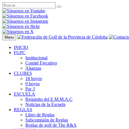
Menu
INICIO
FGPC
Institucional
Comité Ejecutivo
Alianzas
CLUBES
18 hoyos
9 hoyos
Par 3
ESCUELA
Requisito del E.M.M.A.C
Noticias de la Escuela
REGLAS
Libro de Reglas
Subcomisión de Reglas
Reglas de golf de The R&A