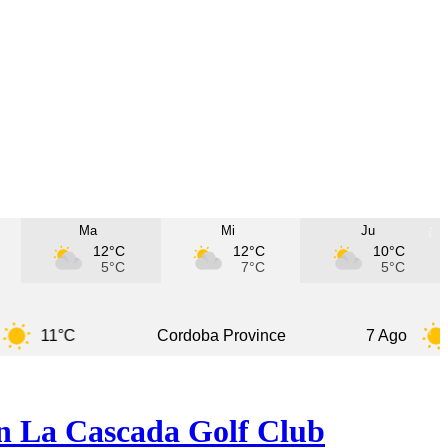
Ma
Mi
Ju
12°C
12°C
10°C
5°C
7°C
5°C
1°C
Cordoba Province
7 Ago
14°C
en La Cascada Golf Club