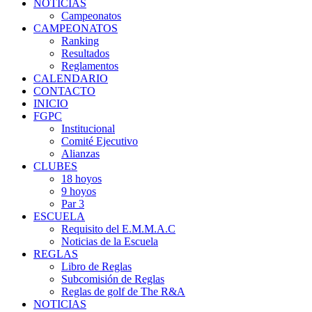
NOTICIAS
Campeonatos
CAMPEONATOS
Ranking
Resultados
Reglamentos
CALENDARIO
CONTACTO
INICIO
FGPC
Institucional
Comité Ejecutivo
Alianzas
CLUBES
18 hoyos
9 hoyos
Par 3
ESCUELA
Requisito del E.M.M.A.C
Noticias de la Escuela
REGLAS
Libro de Reglas
Subcomisión de Reglas
Reglas de golf de The R&A
NOTICIAS