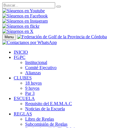
Menu
INICIO
FGPC
Institucional
Comité Ejecutivo
Alianzas
CLUBES
18 hoyos
9 hoyos
Par 3
ESCUELA
Requisito del E.M.M.A.C
Noticias de la Escuela
REGLAS
Libro de Reglas
Subcomisión de Reglas