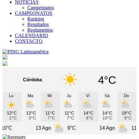
NOTICIAS
Campeonatos
CAMPEONATOS
Ranking
Resultados
Reglamentos
CALENDARIO
CONTACTO
4°C
Córdoba
Lu
Ma
Mi
Ju
Vi
Sá
Do
12°C
12°C
11°C
11°C
14°C
14°C
18°C
2°C
3°C
7°C
7°C
8°C
10°C
9°C
13 Ago
9°C
14 Ago
11°C