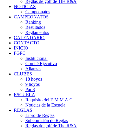
Reglas de golf de The R&A
NOTICIAS
Campeonatos
CAMPEONATOS
Ranking
Resultados
Reglamentos
CALENDARIO
CONTACTO
INICIO
FGPC
Institucional
Comité Ejecutivo
Alianzas
CLUBES
18 hoyos
9 hoyos
Par 3
ESCUELA
Requisito del E.M.M.A.C
Noticias de la Escuela
REGLAS
Libro de Reglas
Subcomisión de Reglas
Reglas de golf de The R&A