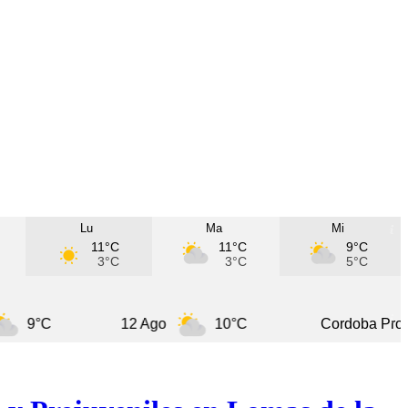
Lu
Ma
Mi
11°C
11°C
9°C
3°C
3°C
5°C
C
12 Ago
10°C
Cordoba Province