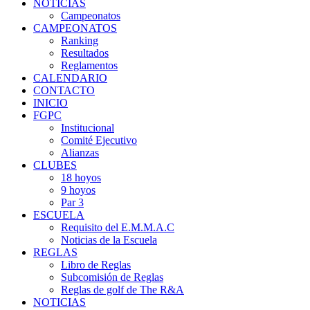
NOTICIAS
Campeonatos
CAMPEONATOS
Ranking
Resultados
Reglamentos
CALENDARIO
CONTACTO
INICIO
FGPC
Institucional
Comité Ejecutivo
Alianzas
CLUBES
18 hoyos
9 hoyos
Par 3
ESCUELA
Requisito del E.M.M.A.C
Noticias de la Escuela
REGLAS
Libro de Reglas
Subcomisión de Reglas
Reglas de golf de The R&A
NOTICIAS