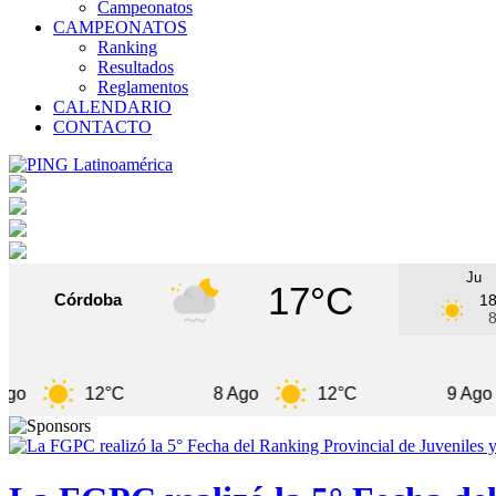
Campeonatos
CAMPEONATOS
Ranking
Resultados
Reglamentos
CALENDARIO
CONTACTO
Ju
17°C
Córdoba
1
12°C
8 Ago
12°C
9 Ago