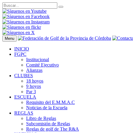
Menu
INICIO
FGPC
Institucional
Comité Ejecutivo
Alianzas
CLUBES
18 hoyos
9 hoyos
Par 3
ESCUELA
Requisito del E.M.M.A.C
Noticias de la Escuela
REGLAS
Libro de Reglas
Subcomisión de Reglas
Reglas de golf de The R&A