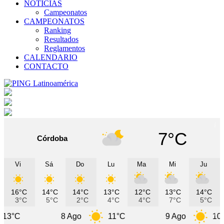
NOTICIAS
Campeonatos
CAMPEONATOS
Ranking
Resultados
Reglamentos
CALENDARIO
CONTACTO
7°C
Córdoba
Vi
Sá
Do
Lu
Ma
Mi
Ju
16°C
14°C
14°C
13°C
12°C
13°C
14°C
3°C
5°C
2°C
4°C
4°C
7°C
5°C
8 Ago
11°C
9 Ago
10°C