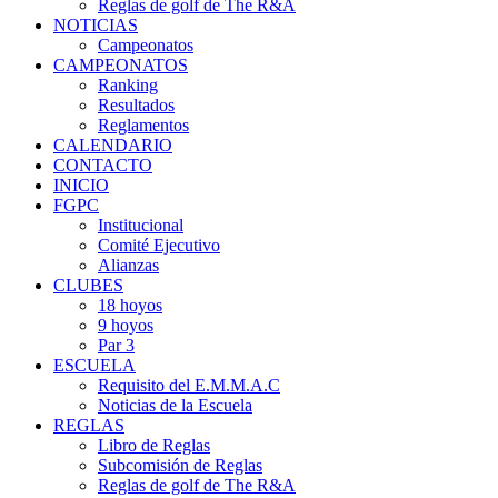
Reglas de golf de The R&A
NOTICIAS
Campeonatos
CAMPEONATOS
Ranking
Resultados
Reglamentos
CALENDARIO
CONTACTO
INICIO
FGPC
Institucional
Comité Ejecutivo
Alianzas
CLUBES
18 hoyos
9 hoyos
Par 3
ESCUELA
Requisito del E.M.M.A.C
Noticias de la Escuela
REGLAS
Libro de Reglas
Subcomisión de Reglas
Reglas de golf de The R&A