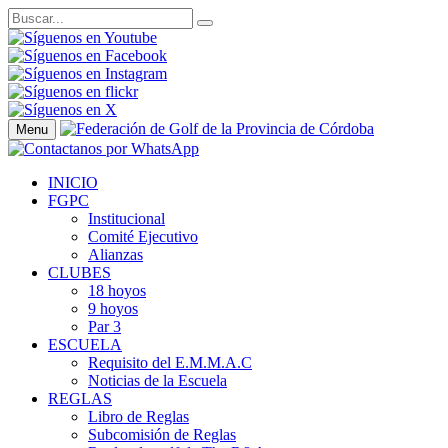
Menu
INICIO
FGPC
Institucional
Comité Ejecutivo
Alianzas
CLUBES
18 hoyos
9 hoyos
Par 3
ESCUELA
Requisito del E.M.M.A.C
Noticias de la Escuela
REGLAS
Libro de Reglas
Subcomisión de Reglas