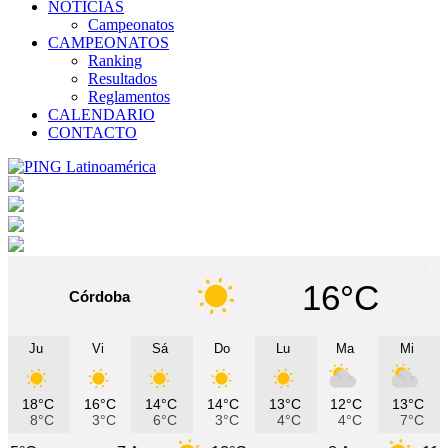
NOTICIAS
Campeonatos
CAMPEONATOS
Ranking
Resultados
Reglamentos
CALENDARIO
CONTACTO
16°C
Córdoba
Ju
Vi
Sá
Do
Lu
Ma
Mi
18°C
16°C
14°C
14°C
13°C
12°C
13°C
8°C
3°C
6°C
3°C
4°C
4°C
7°C