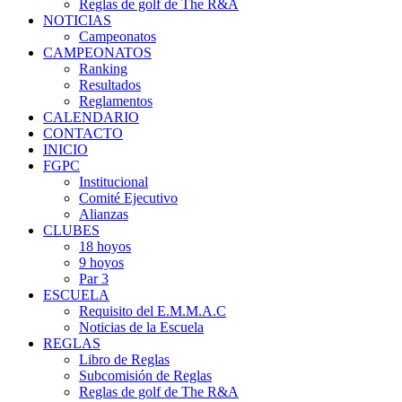
Reglas de golf de The R&A
NOTICIAS
Campeonatos
CAMPEONATOS
Ranking
Resultados
Reglamentos
CALENDARIO
CONTACTO
INICIO
FGPC
Institucional
Comité Ejecutivo
Alianzas
CLUBES
18 hoyos
9 hoyos
Par 3
ESCUELA
Requisito del E.M.M.A.C
Noticias de la Escuela
REGLAS
Libro de Reglas
Subcomisión de Reglas
Reglas de golf de The R&A