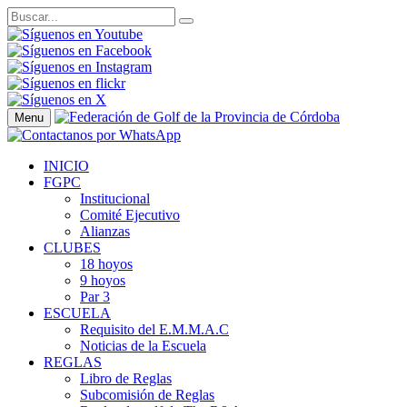
Menu
INICIO
FGPC
Institucional
Comité Ejecutivo
Alianzas
CLUBES
18 hoyos
9 hoyos
Par 3
ESCUELA
Requisito del E.M.M.A.C
Noticias de la Escuela
REGLAS
Libro de Reglas
Subcomisión de Reglas