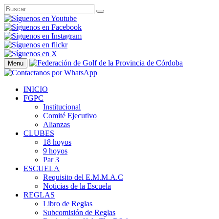
Menu
INICIO
FGPC
Institucional
Comité Ejecutivo
Alianzas
CLUBES
18 hoyos
9 hoyos
Par 3
ESCUELA
Requisito del E.M.M.A.C
Noticias de la Escuela
REGLAS
Libro de Reglas
Subcomisión de Reglas