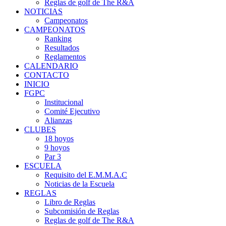
Reglas de golf de The R&A
NOTICIAS
Campeonatos
CAMPEONATOS
Ranking
Resultados
Reglamentos
CALENDARIO
CONTACTO
INICIO
FGPC
Institucional
Comité Ejecutivo
Alianzas
CLUBES
18 hoyos
9 hoyos
Par 3
ESCUELA
Requisito del E.M.M.A.C
Noticias de la Escuela
REGLAS
Libro de Reglas
Subcomisión de Reglas
Reglas de golf de The R&A