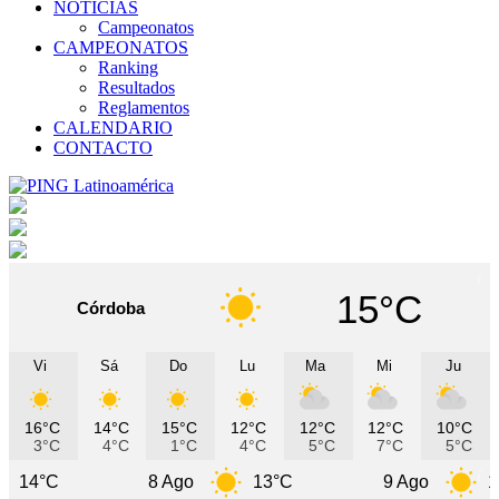
NOTICIAS
Campeonatos
CAMPEONATOS
Ranking
Resultados
Reglamentos
CALENDARIO
CONTACTO
15°C
Córdoba
Vi
Sá
Do
Lu
Ma
Mi
Ju
16°C
14°C
15°C
12°C
12°C
12°C
10°C
3°C
4°C
1°C
4°C
5°C
7°C
5°C
8 Ago
13°C
9 Ago
11°C