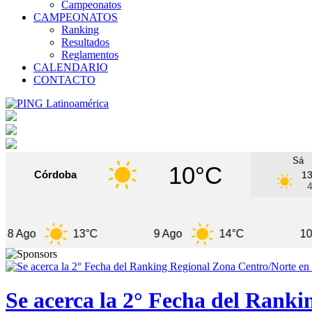
Campeonatos
CAMPEONATOS
Ranking
Resultados
Reglamentos
CALENDARIO
CONTACTO
Sá
10°C
Córdoba
1
13°C
9 Ago
14°C
10 Ago
Se acerca la 2° Fecha del Rank