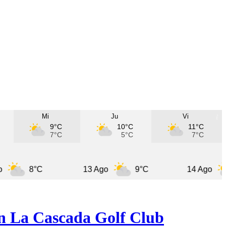
Mi
Ju
Vi
9°C
10°C
11°C
7°C
5°C
7°C
8°C
13 Ago
9°C
14 Ago
10°
en La Cascada Golf Club