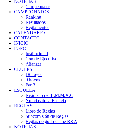
NOTICIAS
Campeonatos
CAMPEONATOS
Ranking
Resultados
Reglamentos
CALENDARIO
CONTACTO
INICIO
FGPC
Institucional
Comité Ejecutivo
Alianzas
CLUBES
18 hoyos
9 hoyos
Par 3
ESCUELA
Requisito del E.M.M.A.C
Noticias de la Escuela
REGLAS
Libro de Reglas
Subcomisión de Reglas
Reglas de golf de The R&A
NOTICIAS