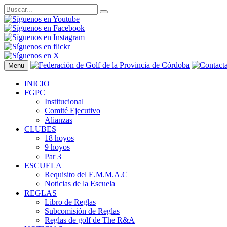
Menu
INICIO
FGPC
Institucional
Comité Ejecutivo
Alianzas
CLUBES
18 hoyos
9 hoyos
Par 3
ESCUELA
Requisito del E.M.M.A.C
Noticias de la Escuela
REGLAS
Libro de Reglas
Subcomisión de Reglas
Reglas de golf de The R&A