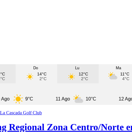
Do
Lu
Ma
3°C
14°C
12°C
11°C
4°C
2°C
2°C
4°C
9°C
11 Ago
10°C
12 Ago
ing Regional Zona Centro/Norte 