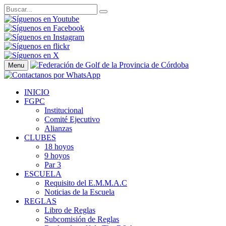
Menu
INICIO
FGPC
Institucional
Comité Ejecutivo
Alianzas
CLUBES
18 hoyos
9 hoyos
Par 3
ESCUELA
Requisito del E.M.M.A.C
Noticias de la Escuela
REGLAS
Libro de Reglas
Subcomisión de Reglas