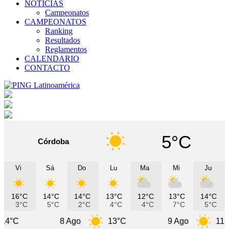
NOTICIAS
Campeonatos
CAMPEONATOS
Ranking
Resultados
Reglamentos
CALENDARIO
CONTACTO
5°C
Córdoba
Vi
Sá
Do
Lu
Ma
Mi
Ju
16°C
14°C
14°C
13°C
12°C
13°C
14°C
3°C
5°C
2°C
4°C
4°C
7°C
5°C
8 Ago
13°C
9 Ago
11°C