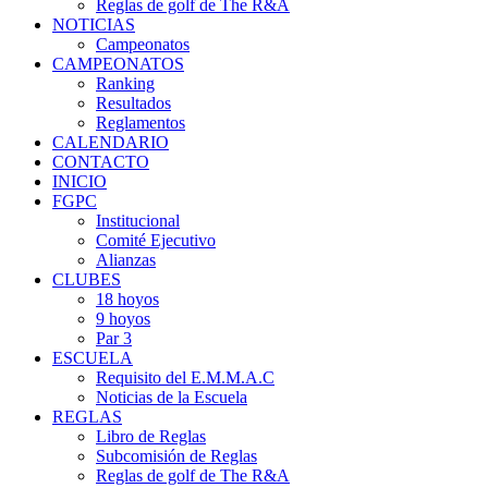
Reglas de golf de The R&A
NOTICIAS
Campeonatos
CAMPEONATOS
Ranking
Resultados
Reglamentos
CALENDARIO
CONTACTO
INICIO
FGPC
Institucional
Comité Ejecutivo
Alianzas
CLUBES
18 hoyos
9 hoyos
Par 3
ESCUELA
Requisito del E.M.M.A.C
Noticias de la Escuela
REGLAS
Libro de Reglas
Subcomisión de Reglas
Reglas de golf de The R&A