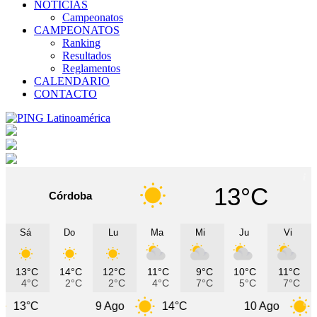
NOTICIAS
Campeonatos
CAMPEONATOS
Ranking
Resultados
Reglamentos
CALENDARIO
CONTACTO
13°C
Córdoba
Sá
Do
Lu
Ma
Mi
Ju
Vi
13°C
14°C
12°C
11°C
9°C
10°C
11°C
4°C
2°C
2°C
4°C
7°C
5°C
7°C
9 Ago
14°C
10 Ago
9°C