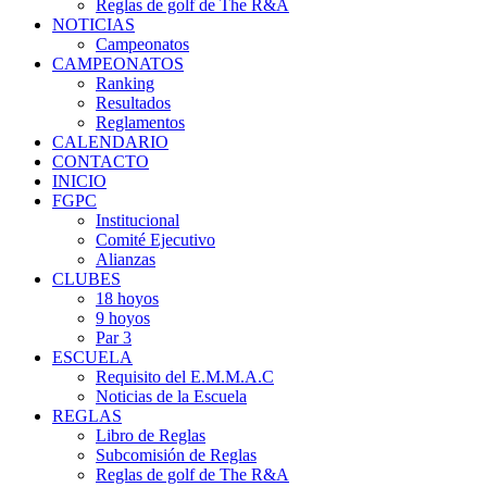
Reglas de golf de The R&A
NOTICIAS
Campeonatos
CAMPEONATOS
Ranking
Resultados
Reglamentos
CALENDARIO
CONTACTO
INICIO
FGPC
Institucional
Comité Ejecutivo
Alianzas
CLUBES
18 hoyos
9 hoyos
Par 3
ESCUELA
Requisito del E.M.M.A.C
Noticias de la Escuela
REGLAS
Libro de Reglas
Subcomisión de Reglas
Reglas de golf de The R&A