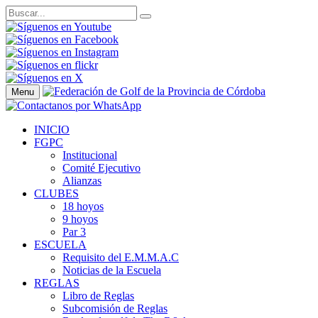
Menu
INICIO
FGPC
Institucional
Comité Ejecutivo
Alianzas
CLUBES
18 hoyos
9 hoyos
Par 3
ESCUELA
Requisito del E.M.M.A.C
Noticias de la Escuela
REGLAS
Libro de Reglas
Subcomisión de Reglas