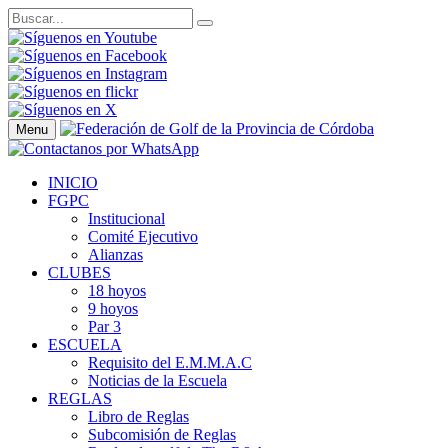
Menu
INICIO
FGPC
Institucional
Comité Ejecutivo
Alianzas
CLUBES
18 hoyos
9 hoyos
Par 3
ESCUELA
Requisito del E.M.M.A.C
Noticias de la Escuela
REGLAS
Libro de Reglas
Subcomisión de Reglas