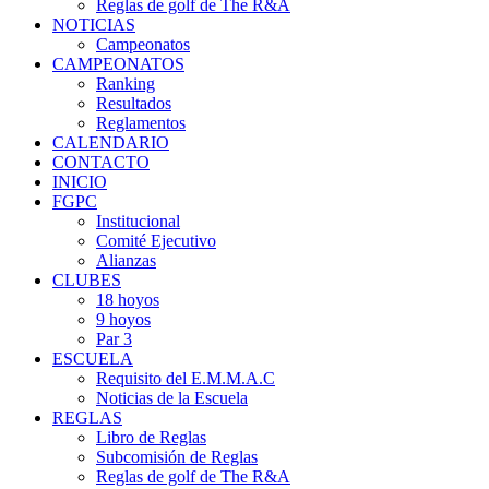
Reglas de golf de The R&A
NOTICIAS
Campeonatos
CAMPEONATOS
Ranking
Resultados
Reglamentos
CALENDARIO
CONTACTO
INICIO
FGPC
Institucional
Comité Ejecutivo
Alianzas
CLUBES
18 hoyos
9 hoyos
Par 3
ESCUELA
Requisito del E.M.M.A.C
Noticias de la Escuela
REGLAS
Libro de Reglas
Subcomisión de Reglas
Reglas de golf de The R&A