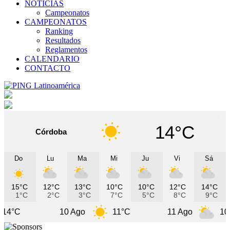
NOTICIAS
Campeonatos
CAMPEONATOS
Ranking
Resultados
Reglamentos
CALENDARIO
CONTACTO
14°C
Córdoba
Do
Lu
Ma
Mi
Ju
Vi
Sá
15°C
12°C
13°C
10°C
10°C
12°C
14°C
1°C
2°C
3°C
7°C
5°C
8°C
9°C
10 Ago
11°C
11 Ago
10°C