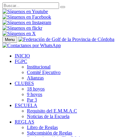
Menu
INICIO
FGPC
Institucional
Comité Ejecutivo
Alianzas
CLUBES
18 hoyos
9 hoyos
Par 3
ESCUELA
Requisito del E.M.M.A.C
Noticias de la Escuela
REGLAS
Libro de Reglas
Subcomisión de Reglas