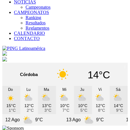
NOTICIAS
Campeonatos
CAMPEONATOS
Ranking
Resultados
Reglamentos
CALENDARIO
CONTACTO
14°C
Córdoba
Do
Lu
Ma
Mi
Ju
Vi
Sá
15°C
12°C
13°C
10°C
10°C
12°C
14°C
1°C
2°C
3°C
7°C
5°C
8°C
9°C
o
9°C
13 Ago
9°C
14 Ago