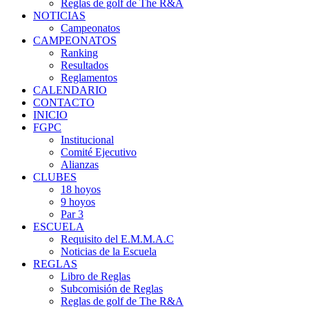
Reglas de golf de The R&A
NOTICIAS
Campeonatos
CAMPEONATOS
Ranking
Resultados
Reglamentos
CALENDARIO
CONTACTO
INICIO
FGPC
Institucional
Comité Ejecutivo
Alianzas
CLUBES
18 hoyos
9 hoyos
Par 3
ESCUELA
Requisito del E.M.M.A.C
Noticias de la Escuela
REGLAS
Libro de Reglas
Subcomisión de Reglas
Reglas de golf de The R&A