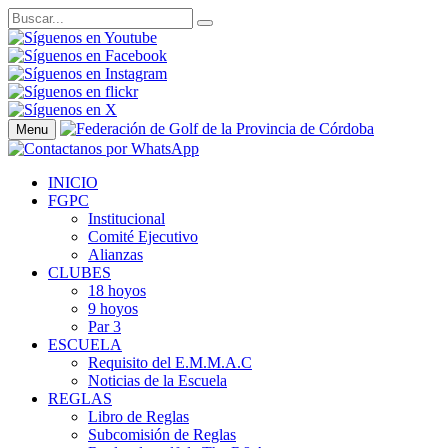
Menu
INICIO
FGPC
Institucional
Comité Ejecutivo
Alianzas
CLUBES
18 hoyos
9 hoyos
Par 3
ESCUELA
Requisito del E.M.M.A.C
Noticias de la Escuela
REGLAS
Libro de Reglas
Subcomisión de Reglas