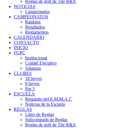
Reglas de golf de The R&A
NOTICIAS
Campeonatos
CAMPEONATOS
Ranking
Resultados
Reglamentos
CALENDARIO
CONTACTO
INICIO
FGPC
Institucional
Comité Ejecutivo
Alianzas
CLUBES
18 hoyos
9 hoyos
Par 3
ESCUELA
Requisito del E.M.M.A.C
Noticias de la Escuela
REGLAS
Libro de Reglas
Subcomisión de Reglas
Reglas de golf de The R&A