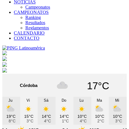
NOTICIAS
Campeonatos
CAMPEONATOS
Ranking
Resultados
Reglamentos
CALENDARIO
CONTACTO
17°C
Córdoba
Ju
Vi
Sá
Do
Lu
Ma
Mi
19°C
15°C
14°C
14°C
10°C
10°C
10°C
8°C
3°C
4°C
1°C
4°C
2°C
3°C