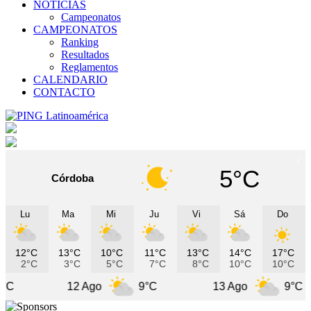
NOTICIAS
Campeonatos
CAMPEONATOS
Ranking
Resultados
Reglamentos
CALENDARIO
CONTACTO
5°C
Córdoba
Lu
Ma
Mi
Ju
Vi
Sá
Do
12°C
13°C
10°C
11°C
13°C
14°C
17°C
2°C
3°C
5°C
7°C
8°C
10°C
10°C
12 Ago
9°C
13 Ago
9°C