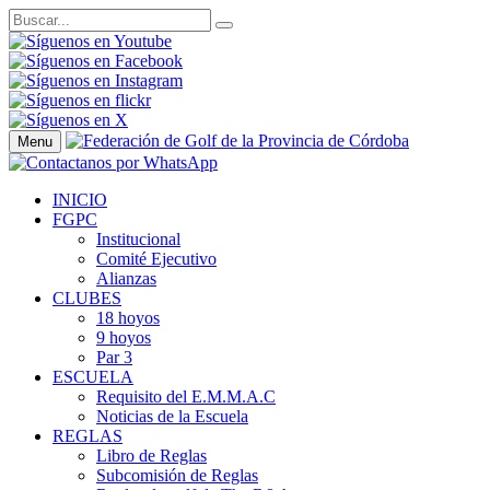
Menu
INICIO
FGPC
Institucional
Comité Ejecutivo
Alianzas
CLUBES
18 hoyos
9 hoyos
Par 3
ESCUELA
Requisito del E.M.M.A.C
Noticias de la Escuela
REGLAS
Libro de Reglas
Subcomisión de Reglas