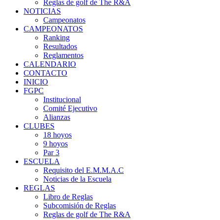
Reglas de golf de The R&A
NOTICIAS
Campeonatos
CAMPEONATOS
Ranking
Resultados
Reglamentos
CALENDARIO
CONTACTO
INICIO
FGPC
Institucional
Comité Ejecutivo
Alianzas
CLUBES
18 hoyos
9 hoyos
Par 3
ESCUELA
Requisito del E.M.M.A.C
Noticias de la Escuela
REGLAS
Libro de Reglas
Subcomisión de Reglas
Reglas de golf de The R&A