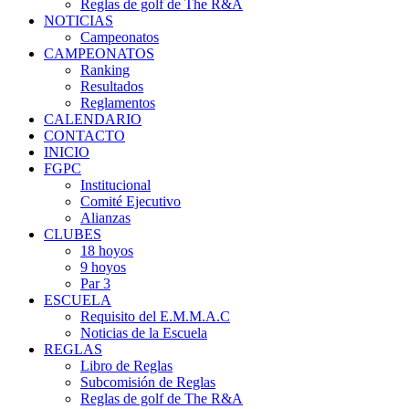
Reglas de golf de The R&A
NOTICIAS
Campeonatos
CAMPEONATOS
Ranking
Resultados
Reglamentos
CALENDARIO
CONTACTO
INICIO
FGPC
Institucional
Comité Ejecutivo
Alianzas
CLUBES
18 hoyos
9 hoyos
Par 3
ESCUELA
Requisito del E.M.M.A.C
Noticias de la Escuela
REGLAS
Libro de Reglas
Subcomisión de Reglas
Reglas de golf de The R&A