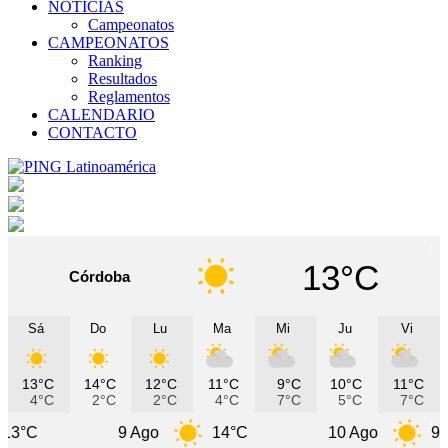
NOTICIAS
Campeonatos
CAMPEONATOS
Ranking
Resultados
Reglamentos
CALENDARIO
CONTACTO
13°C
Córdoba
Sá
Do
Lu
Ma
Mi
Ju
Vi
13°C
14°C
12°C
11°C
9°C
10°C
11°C
4°C
2°C
2°C
4°C
7°C
5°C
7°C
9 Ago
14°C
10 Ago
9°C