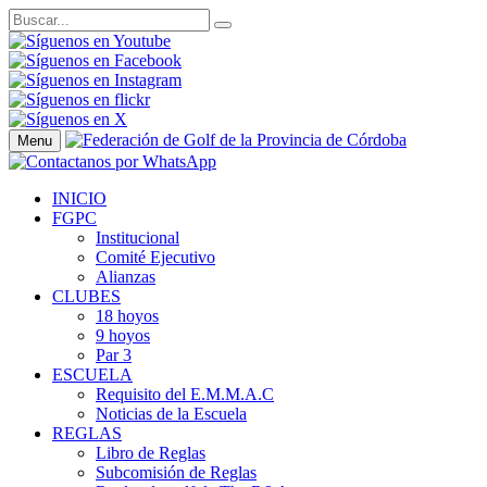
Menu
INICIO
FGPC
Institucional
Comité Ejecutivo
Alianzas
CLUBES
18 hoyos
9 hoyos
Par 3
ESCUELA
Requisito del E.M.M.A.C
Noticias de la Escuela
REGLAS
Libro de Reglas
Subcomisión de Reglas