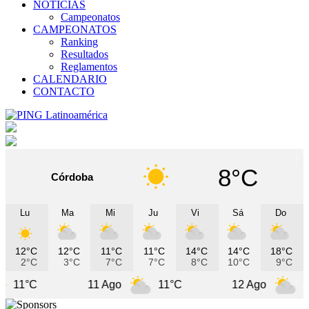
NOTICIAS
Campeonatos
CAMPEONATOS
Ranking
Resultados
Reglamentos
CALENDARIO
CONTACTO
8°C
Córdoba
Lu
Ma
Mi
Ju
Vi
Sá
Do
12°C
12°C
11°C
11°C
14°C
14°C
18°C
2°C
3°C
7°C
7°C
8°C
10°C
9°C
11 Ago
11°C
12 Ago
10°C