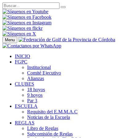
Menu
INICIO
FGPC
Institucional
Comité Ejecutivo
Alianzas
CLUBES
18 hoyos
9 hoyos
Par 3
ESCUELA
Requisito del E.M.M.A.C
Noticias de la Escuela
REGLAS
Libro de Reglas
Subcomisión de Reglas