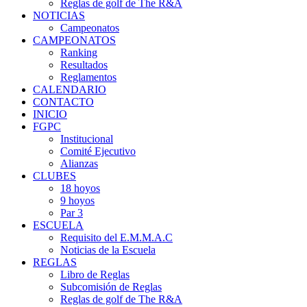
Reglas de golf de The R&A
NOTICIAS
Campeonatos
CAMPEONATOS
Ranking
Resultados
Reglamentos
CALENDARIO
CONTACTO
INICIO
FGPC
Institucional
Comité Ejecutivo
Alianzas
CLUBES
18 hoyos
9 hoyos
Par 3
ESCUELA
Requisito del E.M.M.A.C
Noticias de la Escuela
REGLAS
Libro de Reglas
Subcomisión de Reglas
Reglas de golf de The R&A