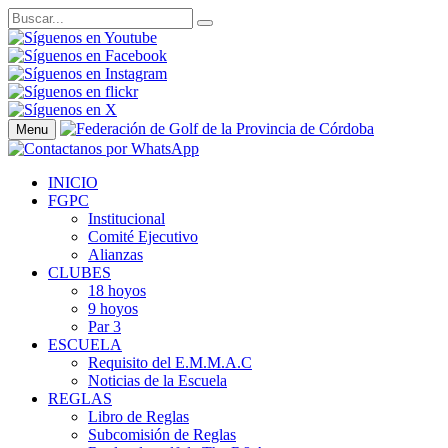
Menu
INICIO
FGPC
Institucional
Comité Ejecutivo
Alianzas
CLUBES
18 hoyos
9 hoyos
Par 3
ESCUELA
Requisito del E.M.M.A.C
Noticias de la Escuela
REGLAS
Libro de Reglas
Subcomisión de Reglas