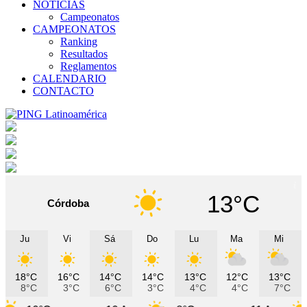
NOTICIAS
Campeonatos
CAMPEONATOS
Ranking
Resultados
Reglamentos
CALENDARIO
CONTACTO
13°C
Córdoba
Ju
Vi
Sá
Do
Lu
Ma
Mi
18°C
16°C
14°C
14°C
13°C
12°C
13°C
8°C
3°C
6°C
3°C
4°C
4°C
7°C