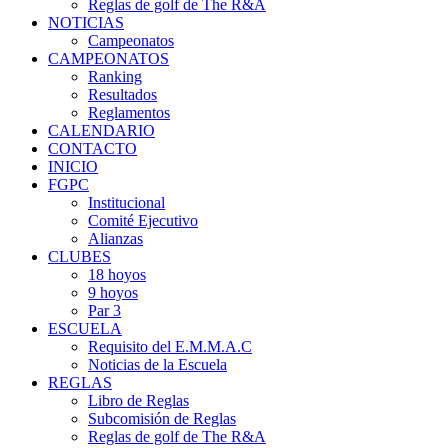
Reglas de golf de The R&A
NOTICIAS
Campeonatos
CAMPEONATOS
Ranking
Resultados
Reglamentos
CALENDARIO
CONTACTO
INICIO
FGPC
Institucional
Comité Ejecutivo
Alianzas
CLUBES
18 hoyos
9 hoyos
Par 3
ESCUELA
Requisito del E.M.M.A.C
Noticias de la Escuela
REGLAS
Libro de Reglas
Subcomisión de Reglas
Reglas de golf de The R&A