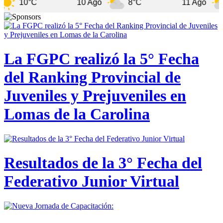
°C
10 Ago
8°C
11 Ago
8°C
La FGPC realizó la 5° Fecha
del Ranking Provincial de
Juveniles y Prejuveniles en
Lomas de la Carolina
Resultados de la 3° Fecha del
Federativo Junior Virtual