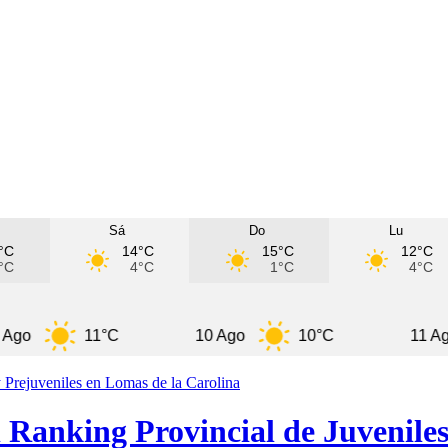
Sá
Do
Lu
°C
14°C
15°C
12°C
°C
4°C
1°C
4°C
11°C
10 Ago
10°C
11 Ago
 Ranking Provincial de Juveniles