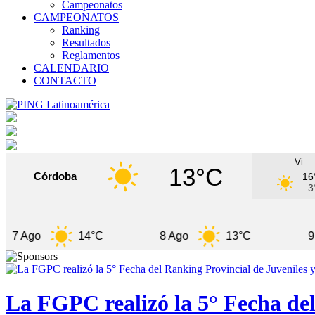
Campeonatos
CAMPEONATOS
Ranking
Resultados
Reglamentos
CALENDARIO
CONTACTO
Vi
13°C
Córdoba
16
3
o
14°C
8 Ago
13°C
9 Ago
La FGPC realizó la 5° Fecha del