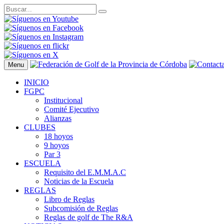
Menu
INICIO
FGPC
Institucional
Comité Ejecutivo
Alianzas
CLUBES
18 hoyos
9 hoyos
Par 3
ESCUELA
Requisito del E.M.M.A.C
Noticias de la Escuela
REGLAS
Libro de Reglas
Subcomisión de Reglas
Reglas de golf de The R&A