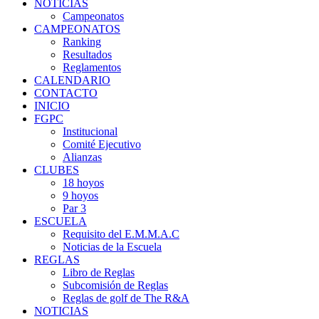
NOTICIAS
Campeonatos
CAMPEONATOS
Ranking
Resultados
Reglamentos
CALENDARIO
CONTACTO
INICIO
FGPC
Institucional
Comité Ejecutivo
Alianzas
CLUBES
18 hoyos
9 hoyos
Par 3
ESCUELA
Requisito del E.M.M.A.C
Noticias de la Escuela
REGLAS
Libro de Reglas
Subcomisión de Reglas
Reglas de golf de The R&A
NOTICIAS